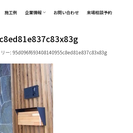
施工例
企業情報
お問い合わせ
来場相談予約
c8ed81e837c83x83g
ラリー:
95d096f693408140955c8ed81e837c83x83g