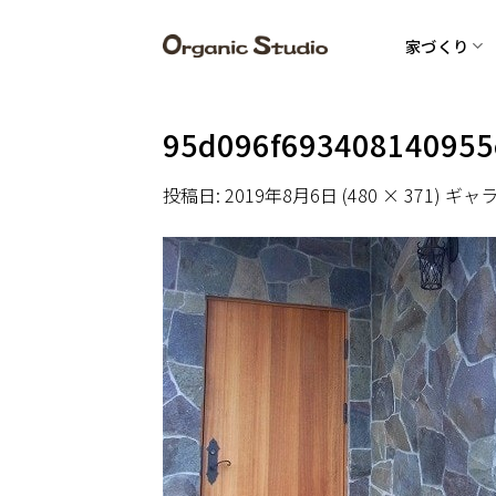
Skip
to
家づくり
content
95d096f693408140955
投稿日:
2019年8月6日
(
480 × 371
) ギャ