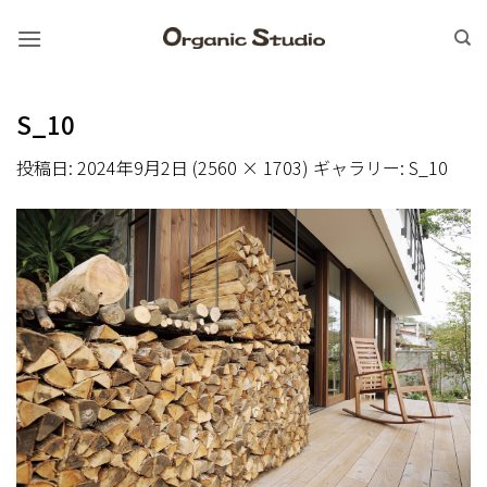
Skip
to
content
S_10
投稿日:
2024年9月2日
(
2560 × 1703
) ギャラリー:
S_10